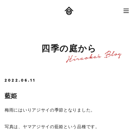
四
季
の
庭
か
ら
2022.06.11
藍姫
梅雨にはいりアジサイの季節となりました。
写真は、ヤマアジサイの藍姫という品種です。