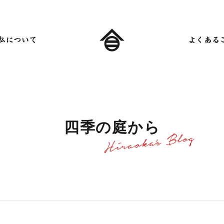
四
季
の
庭
か
ら