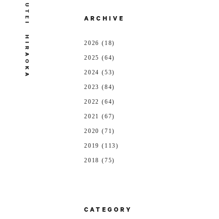
U
T
ARCHIVE
E
I
H
2026 (18)
I
R
A
2025 (64)
O
K
2024 (53)
A
2023 (84)
2022 (64)
2021 (67)
2020 (71)
2019 (113)
2018 (75)
CATEGORY