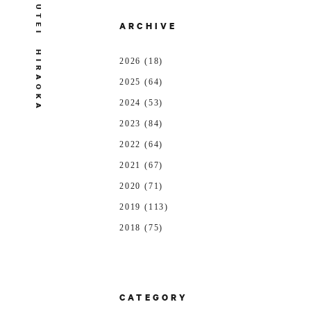
U
T
ARCHIVE
E
I
H
2026 (18)
I
R
A
2025 (64)
O
K
2024 (53)
A
2023 (84)
2022 (64)
2021 (67)
2020 (71)
2019 (113)
2018 (75)
CATEGORY