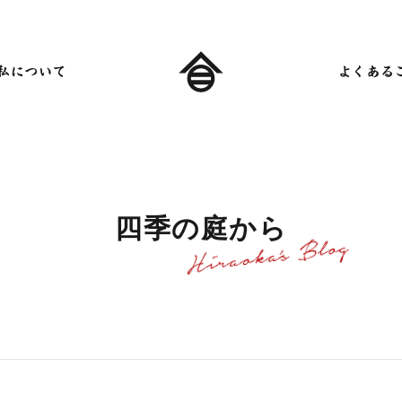
四
季
の
庭
か
ら