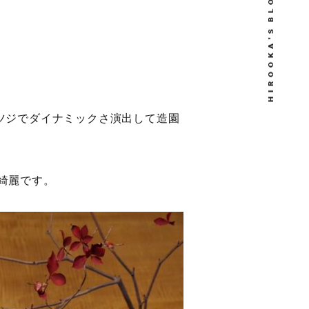
O
L
T
B
S
C
T
S
K
A
U
Q
'
R
O
A
T
A
O
N
B
K
F
W
A
O
O
O
C
R
I
H
ツジでダイナミックさ演出して造園
綺麗です。