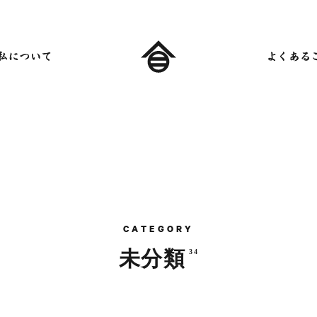
C
A
T
E
G
O
R
Y
未
分
類
3
4