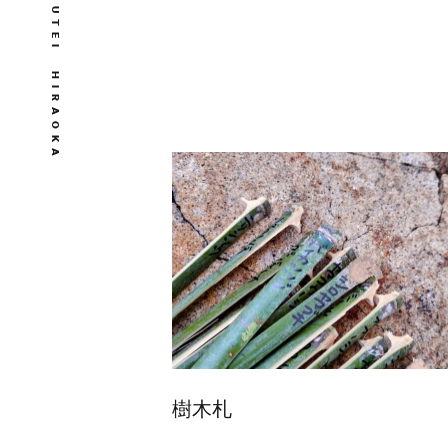
U
T
E
I
H
I
R
A
O
K
A
樹木札