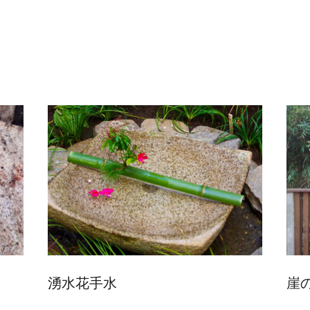
湧水花手水
崖