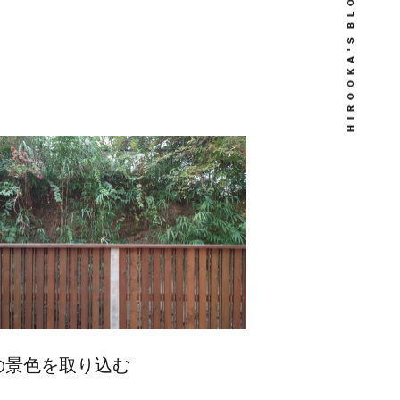
O
L
T
B
S
C
T
S
K
A
U
Q
'
R
O
A
T
A
O
N
B
K
F
W
A
O
O
O
C
R
I
H
の景色を取り込む