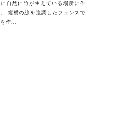
面に自然に竹が生えている場所に作
中。 縦横の線を強調したフェンスで
を作...
.11.12